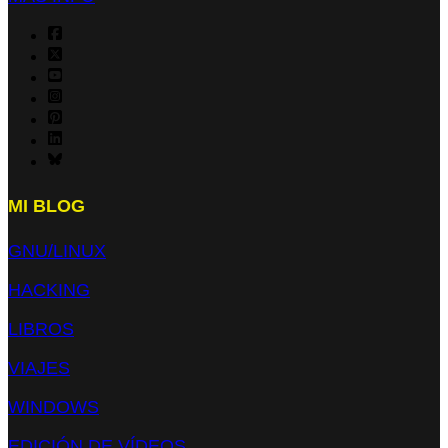
MI BLOG
GNU/LINUX
HACKING
LIBROS
VIAJES
WINDOWS
EDICIÓN DE VÍDEOS