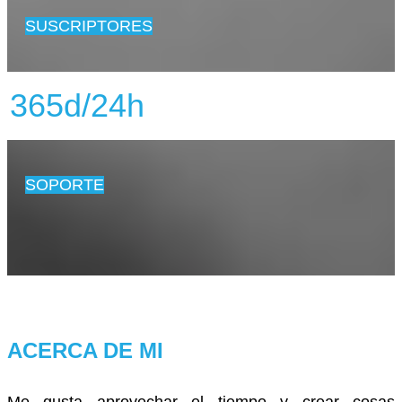
SUSCRIPTORES
365d/24h
SOPORTE
ACERCA
DE MI
Me gusta aprovechar el tiempo y crear cosas