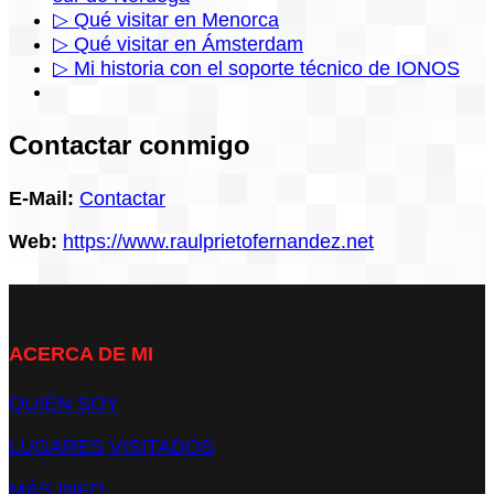
▷ Qué visitar en Menorca
▷ Qué visitar en Ámsterdam
▷ Mi historia con el soporte técnico de IONOS
Contactar conmigo
E-Mail:
Contactar
Web:
https://www.raulprietofernandez.net
ACERCA DE MI
QUIÉN SOY
LUGARES VISITADOS
MÁS INFO