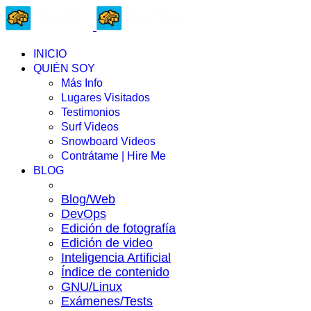
INICIO
QUIÉN SOY
Más Info
Lugares Visitados
Testimonios
Surf Videos
Snowboard Videos
Contrátame | Hire Me
BLOG
Blog/Web
DevOps
Edición de fotografía
Edición de video
Inteligencia Artificial
Índice de contenido
GNU/Linux
Exámenes/Tests