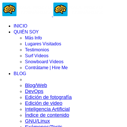
INICIO
QUIÉN SOY
Más Info
Lugares Visitados
Testimonios
Surf Videos
Snowboard Videos
Contrátame | Hire Me
BLOG
Blog/Web
DevOps
Edición de fotografía
Edición de video
Inteligencia Artificial
Índice de contenido
GNU/Linux