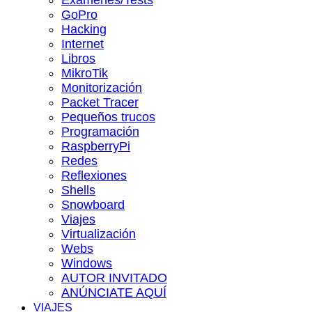
Exámenes/Tests
GoPro
Hacking
Internet
Libros
MikroTik
Monitorización
Packet Tracer
Pequeños trucos
Programación
RaspberryPi
Redes
Reflexiones
Shells
Snowboard
Viajes
Virtualización
Webs
Windows
AUTOR INVITADO
ANÚNCIATE AQUÍ
VIAJES