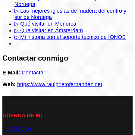
Noruega
▷ Las mejores iglesias de madera del centro y
sur de Noruega
▷ Qué visitar en Menorca
▷ Qué visitar en Ámsterdam
▷ Mi historia con el soporte técnico de IONOS
Contactar conmigo
E-Mail:
Contactar
Web:
https://www.raulprietofernandez.net
ACERCA DE MI
QUIÉN SOY