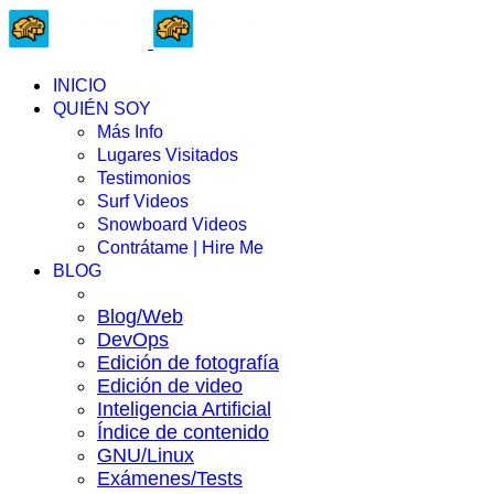
INICIO
QUIÉN SOY
Más Info
Lugares Visitados
Testimonios
Surf Videos
Snowboard Videos
Contrátame | Hire Me
BLOG
Blog/Web
DevOps
Edición de fotografía
Edición de video
Inteligencia Artificial
Índice de contenido
GNU/Linux
Exámenes/Tests