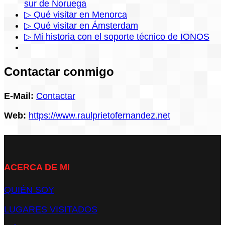
sur de Noruega
▷ Qué visitar en Menorca
▷ Qué visitar en Ámsterdam
▷ Mi historia con el soporte técnico de IONOS
Contactar conmigo
E-Mail:
Contactar
Web:
https://www.raulprietofernandez.net
ACERCA DE MI
QUIÉN SOY
LUGARES VISITADOS