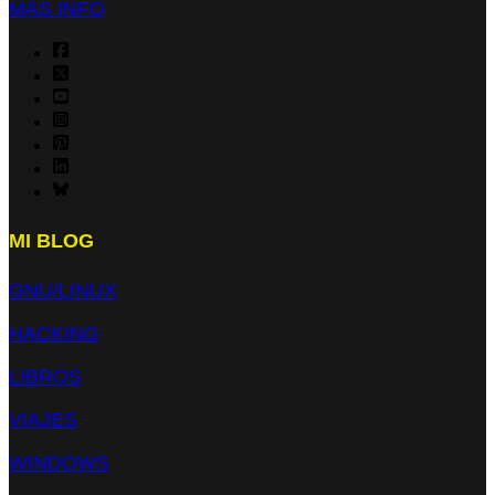
MÁS INFO
MI BLOG
GNU/LINUX
HACKING
LIBROS
VIAJES
WINDOWS