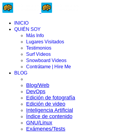
INICIO
QUIÉN SOY
Más Info
Lugares Visitados
Testimonios
Surf Videos
Snowboard Videos
Contrátame | Hire Me
BLOG
Blog/Web
DevOps
Edición de fotografía
Edición de video
Inteligencia Artificial
Índice de contenido
GNU/Linux
Exámenes/Tests