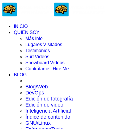
INICIO
QUIÉN SOY
Más Info
Lugares Visitados
Testimonios
Surf Videos
Snowboard Videos
Contrátame | Hire Me
BLOG
Blog/Web
DevOps
Edición de fotografía
Edición de video
Inteligencia Artificial
Índice de contenido
GNU/Linux