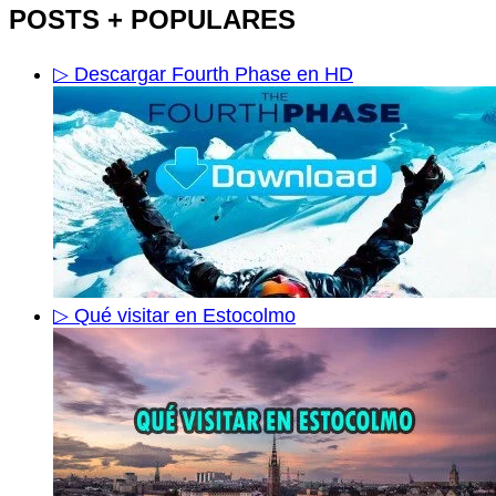
POSTS + POPULARES
▷ Descargar Fourth Phase en HD
▷ Qué visitar en Estocolmo