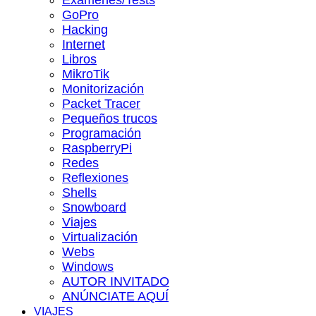
Exámenes/Tests
GoPro
Hacking
Internet
Libros
MikroTik
Monitorización
Packet Tracer
Pequeños trucos
Programación
RaspberryPi
Redes
Reflexiones
Shells
Snowboard
Viajes
Virtualización
Webs
Windows
AUTOR INVITADO
ANÚNCIATE AQUÍ
VIAJES